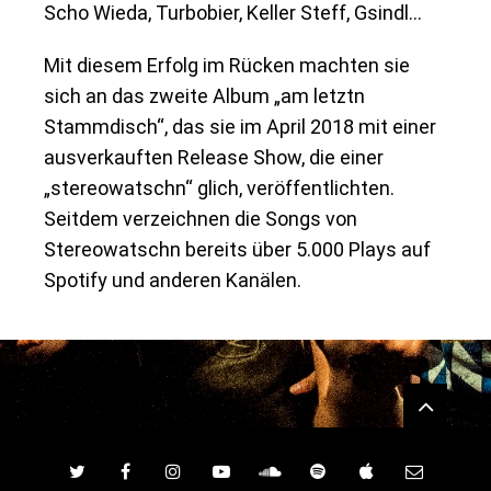
Scho Wieda, Turbobier, Keller Steff, Gsindl…
Mit diesem Erfolg im Rücken machten sie
sich an das zweite Album „am letztn
Stammdisch“, das sie im April 2018 mit einer
ausverkauften Release Show, die einer
„stereowatschn“ glich, veröffentlichten.
Seitdem verzeichnen die Songs von
Stereowatschn bereits über 5.000 Plays auf
Spotify und anderen Kanälen.
Widgets
Twitter
Facebook
Instagram
YouTube
SoundCloud
Spotify
iTunes
E-